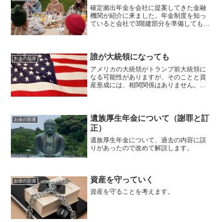
確定拠出年金を会社に提案してきた金融
機関が紹介に来ました。年金制度を知っ
ていると会社で3階建部分を準備してもら
えるのは助かる社員は多いと思います。
誰が大統領になっても
お金の部屋
アメリカの大統領がトランプ前大統領に
なる可能性がありますが、そのことと資
産形成には、相関関係はありません。何
が起きても資産形成をしていきます。
遺族厚生年金について（謝罪と訂
お金の部屋
正）
遺族厚生年金について、過去の内容に誤
りがあったので改めて解説します。
資産を守っていく
お金の部屋
資産を守ることを考えます。