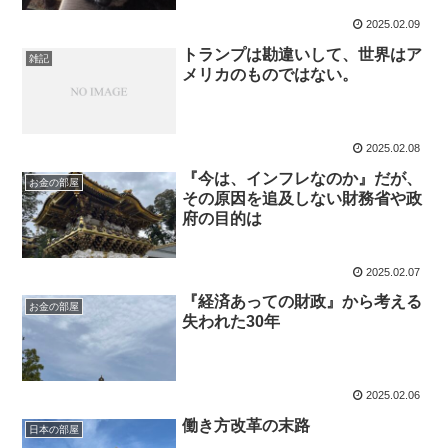
2025.02.09
トランプは勘違いして、世界はア
雑記
メリカのものではない。
2025.02.08
『今は、インフレなのか』だが、
お金の部屋
その原因を追及しない財務省や政
府の目的は
2025.02.07
『経済あっての財政』から考える
お金の部屋
失われた30年
2025.02.06
働き方改革の末路
日本の部屋