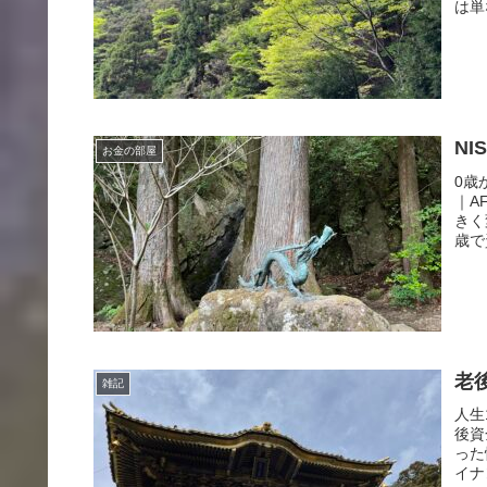
は単
N
お金の部屋
0歳
｜A
きく
歳で
老
雑記
人生
後資
った
イナ