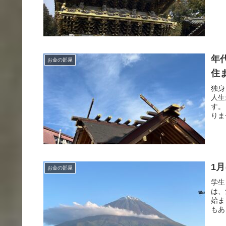
年
お金の部屋
住
独身
人生
す。
りま
1
お金の部屋
学生
は、
始ま
もあ