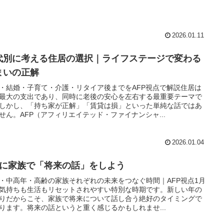
2026.01.11
代別に考える住居の選択｜ライフステージで変わる
まいの正解
・結婚・子育て・介護・リタイア後までをAFP視点で解説住居は
最大の支出であり、同時に老後の安心を左右する最重要テーマで
しかし、「持ち家が正解」「賃貸は損」といった単純な話ではあ
せん。AFP（アフィリエイテッド・ファイナンシャ...
2026.01.04
月に家族で「将来の話」をしよう
・中高年・高齢の家族それぞれの未来をつなぐ時間｜AFP視点1月
気持ちも生活もリセットされやすい特別な時期です。新しい年の
りだからこそ、家族で将来について話し合う絶好のタイミングで
ります。将来の話というと重く感じるかもしれませ...