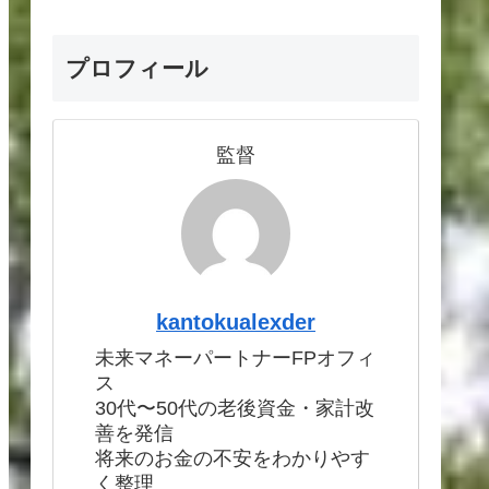
プロフィール
監督
kantokualexder
未来マネーパートナーFPオフィ
ス
30代〜50代の老後資金・家計改
善を発信
将来のお金の不安をわかりやす
く整理