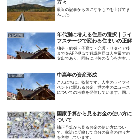
方々
最近の記事から気になるものを上げてま
みした。
年代別に考える住居の選択｜ライ
お金の部屋
フステージで変わる住まいの正解
独身・結婚・子育て・介護・リタイア後
までをAFP視点で解説住居は人生最大の
支出であり、同時に老後の安心を左右す
る最重要テーマです。しかし、「持ち家
が正解」「賃貸は損」といった単純な話
ではありません。AFP（アフィリエイテ
中高年の資産形成
お金の部屋
ッド・ファイナンシャ...
こんにちは。監督です。人生のライフイ
ベントに関わるお金、世の中のニュース
についての考察を発信しています。国家
資格のFP2級を保有してますので、お金
などお悩み相談はDMにて受け付けます。
毎日朝7時に更新しています（プロモーシ
ョンを含みます）。...
国家予算から見るお金の使い方に
お金の部屋
ついて
補正予算から見るお金の使い方につい
て、家計に反映して自分の資産の作り方
を考察しています。