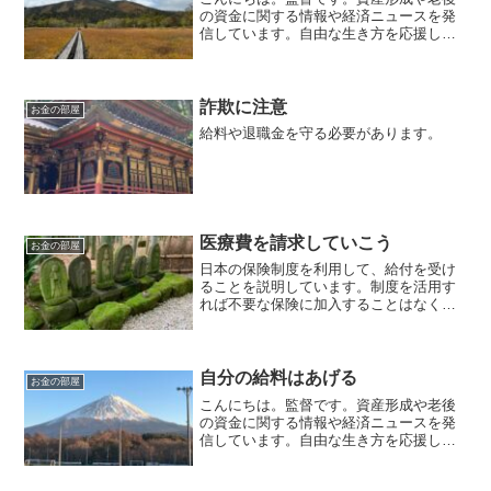
の資金に関する情報や経済ニュースを発
信しています。自由な生き方を応援して
います。毎日朝7時に更新しています。円
安の影響でGDPがドルベースで世界第４
位になると新聞の記事になっています。
実は、それほど大きな...
詐欺に注意
お金の部屋
給料や退職金を守る必要があります。
医療費を請求していこう
お金の部屋
日本の保険制度を利用して、給付を受け
ることを説明しています。制度を活用す
れば不要な保険に加入することはなくな
ると思います。そして、年金についても
少し触れています。これは資産形成には
大事な制度になります。
自分の給料はあげる
お金の部屋
こんにちは。監督です。資産形成や老後
の資金に関する情報や経済ニュースを発
信しています。自由な生き方を応援して
います。毎日朝7時に更新しています。国
会議員は給料を上げる物価高に困ってい