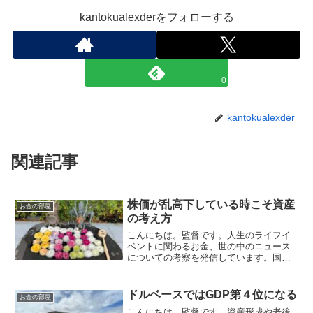
kantokualexderをフォローする
0
kantokualexder
関連記事
株価が乱高下している時こそ資産
お金の部屋
の考え方
こんにちは。監督です。人生のライフイ
ベントに関わるお金、世の中のニュース
についての考察を発信しています。国家
資格のFP2級を保有してますので、お金
などお悩み相談はDMにて受け付けます。
しばらくの間不定期に更新します（プロ
ドルベースではGDP第４位になる
お金の部屋
モーションを含みます...
こんにちは。監督です。資産形成や老後