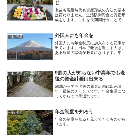
じ
老後も現役時代も資産形成の方法の基本
は変わりません。生活防衛資金と資産形
成をします。これを長期間行うことで。
お金に愛される様になります。
外国人にも年金を
年金の部屋
外国人にも年金制度に加入をする記事が
出ています。日本で老後を過ごす人は、
ある程度の準備が必要になります。年金
制度に加入できてもそれでは、生活をす
るには足りません。そのために準備が必
要になります。制度を知って準備をしま
しょう。
9割の人が知らない中高年でも老
年金の部屋
後の資金計画は出来る
50歳からでも老後の資金計画は出来ま
す。最後のチャンスです。年金生活にな
ってからでは手遅れです。
年金制度を知ろう
年金の部屋
年金の制度を知ると見えてくるものがあ
ります。