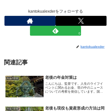
kantokualexderをフォローする
0
kantokualexder
関連記事
老後の年金対策は
年金の部屋
こんにちは。監督です。人生のライフイ
ベントに関わるお金、世の中のニュース
についての考察を発信しています。国家
資格のFP2級を保有してますので、お金
などお悩み相談はDMにて受け付けます。
毎日朝7時に更新しています（プロモーシ
ョンを含みます）。...
老後も現役も資産形成の方法は同
年金の部屋