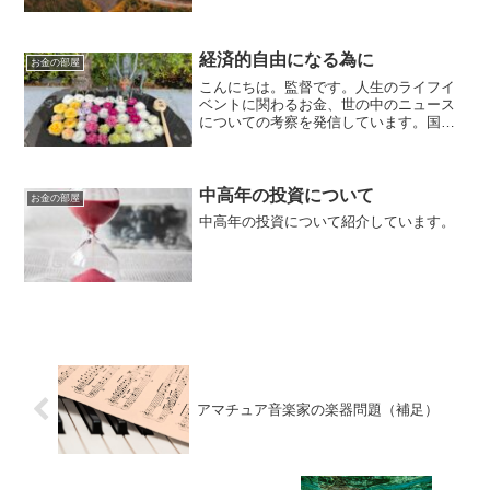
経済的自由になる為に
お金の部屋
こんにちは。監督です。人生のライフイ
ベントに関わるお金、世の中のニュース
についての考察を発信しています。国家
資格のFP2級を保有してますので、お金
などお悩み相談はDMにて受け付けます。
毎日朝7時に更新しています（プロモーシ
ョンを含みます）。...
中高年の投資について
お金の部屋
中高年の投資について紹介しています。
アマチュア音楽家の楽器問題（補足）