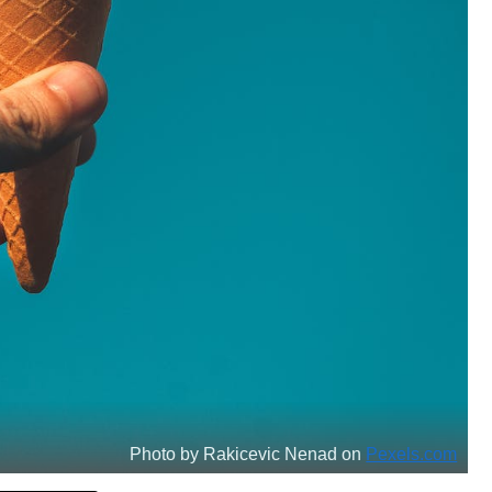
Photo by Rakicevic Nenad on
Pexels.com