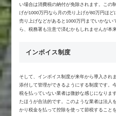
い場合は消費税の納付が免除されます。この
げが1000万円なら月の売り上げが80万円ほ
売り上げなどがあると1000万円までいかな
ら、税務署も注意で済むかもしれませんが本
インボイス制度
そして、インボイス制度が来年から導入され
添付して管理ができるようにする制度です。今
税を払っていない業者は微妙な感じになりま
たほうが合法的です。このような業者は法人
かり税金を払って控除を使って節税すること