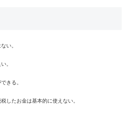
はない。
良い。
ができる。
脱税したお金は基本的に使えない。