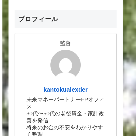
プロフィール
監督
kantokualexder
未来マネーパートナーFPオフィ
ス
30代〜50代の老後資金・家計改
善を発信
将来のお金の不安をわかりやす
く整理