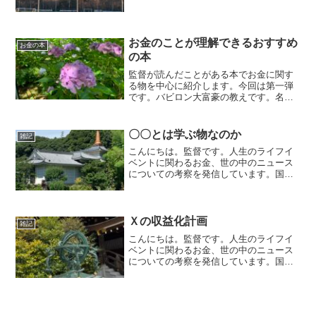
お金のことが理解できるおすすめ
お金の本
の本
監督が読んだことがある本でお金に関す
る物を中心に紹介します。今回は第一弾
です。バビロン大富豪の教えです。名著
でお金に関する基本的な考え方やお金に
愛される方法、嫌われない方法などが出
ています。そして、お金や仕事の本当の
〇〇とは学ぶ物なのか
雑記
意味が出ています。
こんにちは。監督です。人生のライフイ
ベントに関わるお金、世の中のニュース
についての考察を発信しています。国家
資格のFP2級を保有してますので、お金
などお悩み相談はDMにて受け付けます。
毎日朝7時に更新しています（プロモーシ
ョンを含みます）。...
Ｘの収益化計画
雑記
こんにちは。監督です。人生のライフイ
ベントに関わるお金、世の中のニュース
についての考察を発信しています。国家
資格のFP2級を保有してますので、お金
などお悩み相談はDMにて受け付けます。
毎日朝7時に更新しています（プロモーシ
ョンを含みます）。...