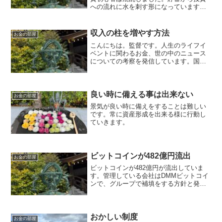
への流れに水を刺す形になっています。
長期投資とは何か。が試されています。
収入の柱を増やす方法
お金の部屋
こんにちは。監督です。人生のライフイ
ベントに関わるお金、世の中のニュース
についての考察を発信しています。国家
資格のFP2級を保有してますので、お金
などお悩み相談はDMにて受け付けます。
毎日朝7時に更新しています（プロモーシ
ョンを含みます）。...
良い時に備える事は出来ない
お金の部屋
景気が良い時に備えをすることは難しい
です。常に資産形成を出来る様に行動し
ていきます。
ビットコインが482億円流出
お金の部屋
ビットコインが482億円が流出していま
す。管理している会社はDMMビットコイ
ンで、グループで補填をする方針と発表
されています。取引の仕組みや法律、税
制など調べてから取引を検討しましょ
う。
おかしい制度
お金の部屋