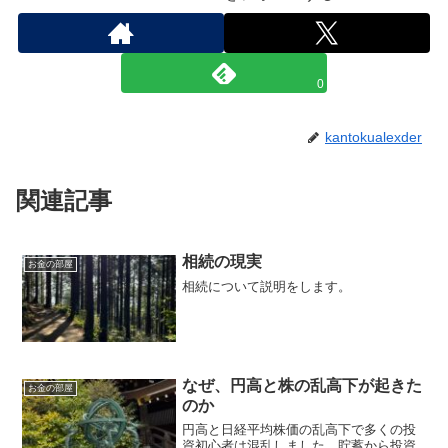
0
kantokualexder
関連記事
相続の現実
お金の部屋
相続について説明をします。
なぜ、円高と株の乱高下が起きた
お金の部屋
のか
円高と日経平均株価の乱高下で多くの投
資初心者は混乱しました。貯蓄から投資