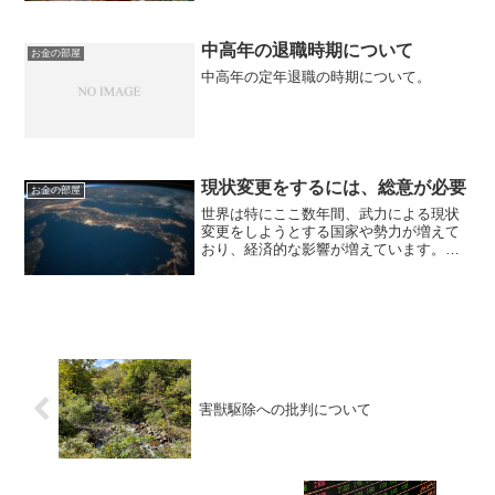
が激化しています。5月31日付の日本経済
新聞の記事にYahooとLineを経営している
Zホールデ...
中高年の退職時期について
お金の部屋
中高年の定年退職の時期について。
現状変更をするには、総意が必要
お金の部屋
世界は特にここ数年間、武力による現状
変更をしようとする国家や勢力が増えて
おり、経済的な影響が増えています。何
かを変えるには総意が必要です。
害獣駆除への批判について