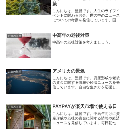
策
こんにちは。監督です。人生のライフイ
ベントに関わるお金、世の中のニュース
についての考察を発信しています。国家
資格のFP2級を保有してますので、お金
などお悩み相談はDMにて受け付けます。
しばらくの間不定期に更新します（プロ
中高年の老後対策
お金の部屋
モーションを含みます...
中高年の老後対策を考えましょう。
アメリカの景気
お金の部屋
こんにちは。監督です。資産形成や老後
の資金に関する情報や経済ニュースを発
信しています。自由な生き方を応援して
います。毎日朝7時に更新しています。地
球上で1番の経済大国この地球上で経済大
国はアメリカ合衆国です。第2位の中国は
2022年のゼロコ...
PAYPAYが楽天市場で使える日
お金の部屋
こんにちは。監督です。中高年向けに資
産形成や老後の資金に関する情報や経済
ニュースを発信しています。毎日朝七時
に更新しています。『〇〇経済圏』争い