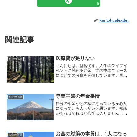
0
kantokualexder
関連記事
医療費が足りない
お金の部屋
こんにちは。監督です。人生のライフイ
ベントに関わるお金、世の中のニュース
についての考察を発信しています。国家
資格のFP2級を保有してますので、お金
などお悩み相談はDMにて受け付けます。
毎日朝7時に更新しています（プロモーシ
ョンを含みます）。...
専業主婦の年金事情
お金の部屋
自分の年金がどの様になっているか心配
になっている人も多いと思います。知識
があればそれほど心配は入りません。問
題は知らない事です。
お金の対策の本質は、1人になっ
お金の部屋