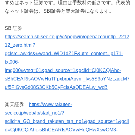
すめはネット証券です。理由は手数料の低さです。代表的
なネット証券は、SBI証券と楽天証券になります。
SBI証券
https://search.sbisec.co.jp/v2/popwin/openaccountlp_2212
12_zero.html?
gclsrc=aw.ds&&waad=WjD1dZ1F&utm_content=lp171-
txt006-
img000&vtnq=01&gad_source=1&gclid=Cj0KCQiAhc-
sBhCEARIsAOVwHuTFpxbrpiApvnr_lvs5S3oYNzLaqcM7
uf5FlGysGd08S3CKb5CyFcIaAsQDEALw_wcB
楽天証券
https://www.rakuten-
sec.co.jp/web/lp/start_no1/?
sclid=a_GO_brand_rakuten_tan_no1&gad_source=1&gcli
d=Cj0KCQiAhc-sBhCEARIsAOVwHuQHwXswOM3-