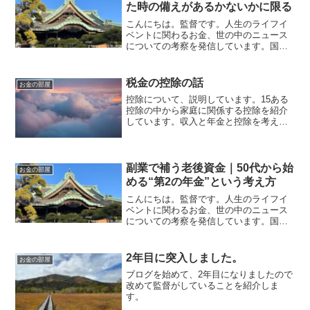
た時の備えがあるかないかに限る
こんにちは。監督です。人生のライフイ
ベントに関わるお金、世の中のニュース
についての考察を発信しています。国家
資格のFP2級を保有してますので、お金
などお悩み相談はDMにて受け付けます。
しばらくの間不定期に更新します（プロ
税金の控除の話
お金の部屋
モーションを含みます...
控除について、説明しています。15ある
控除の中から家庭に関係する控除を紹介
しています。収入と年金と控除を考える
と違った見方ができると思います。
副業で補う老後資金｜50代から始
お金の部屋
める“第2の年金”という考え方
こんにちは。監督です。人生のライフイ
ベントに関わるお金、世の中のニュース
についての考察を発信しています。国家
資格のFP2級を保有してますので、お金
などお悩み相談はDMにて受け付けます。
しばらくの間不定期に更新します（プロ
2年目に突入しました。
お金の部屋
モーションを含みます...
ブログを始めて、2年目になりましたので
改めて監督がしていることを紹介しま
す。