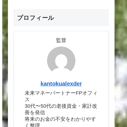
プロフィール
監督
kantokualexder
未来マネーパートナーFPオフィ
ス
30代〜50代の老後資金・家計改
善を発信
将来のお金の不安をわかりやす
く整理