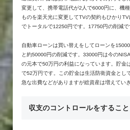
変更して、携帯電話代が2人で6000円に、機種代
ものを楽天光に変更してTVの契約もひかりTVに
でトータルで12250円です。17750円の削減
自動車ローンは買い替えをしてローンを1500
と約50000円の削減です。33000円は今のN
の元本で50万円の利益になっています。貯金
で52万円です。この貯金は生活防衛資金とし
急な出費などがありますが総資産は増えてい
収支のコントロールをすること