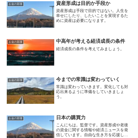
ョンを含みます）。...
資産形成は目的か手段か
お金の部屋
資産形成は手段で目的ではない。人生を
幸せにしたり、したいことを実現するた
めに資産は必要になります。
中高年が考える経済成長の条件
お金の部屋
経済成長の条件を考えてみましょう。
今までの常識は変わっていく
お金の部屋
常識は変わっていきます。変化しても対
応出来るように準備をしていきましょ
う。
日本の購買力
お金の部屋
こんにちは。監督です。資産形成や老後
の資金に関する情報や経済ニュースを発
信しています。自由な生き方を応援して