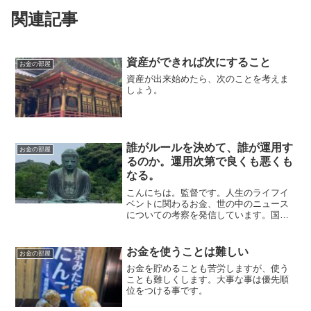
関連記事
資産ができれば次にすること
お金の部屋
資産が出来始めたら、次のことを考えま
しょう。
誰がルールを決めて、誰が運用す
お金の部屋
るのか。運用次第で良くも悪くも
なる。
こんにちは。監督です。人生のライフイ
ベントに関わるお金、世の中のニュース
についての考察を発信しています。国家
資格のFP2級を保有してますので、お金
などお悩み相談はDMにて受け付けます。
しばらくの間不定期に更新します（プロ
お金を使うことは難しい
お金の部屋
モーションを含みます...
お金を貯めることも苦労しますが、使う
ことも難しくします。大事な事は優先順
位をつける事です。