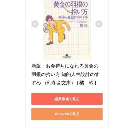
新版　お金持ちになれる黄金の
羽根の拾い方 知的人生設計のす
すめ （幻冬舎文庫） [ 橘　玲 ]
楽天市場で見る
Amazonで見る