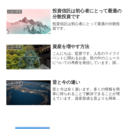
投資信託は初心者にとって最適の
お金の部屋
分散投資です
投資信託は初心者にとって最適の分散投
資です。
資産を増やす方法
お金の部屋
こんにちは。監督です。人生のライフイ
ベントに関わるお金、世の中のニュース
についての考察を発信しています。国家
資格のFP2級を保有してますので、お金
などお悩み相談はDMにて受け付けます。
毎日朝7時に更新しています（プロモーシ
ョンを含みます）。...
昔と今の違い
お金の部屋
昔と今は全く違います。多くの情報を簡
単に得られることで解決できることが増
えています。資産形成も昔よりも簡単で
す。その気になれば誰でも資産は出来ま
す。