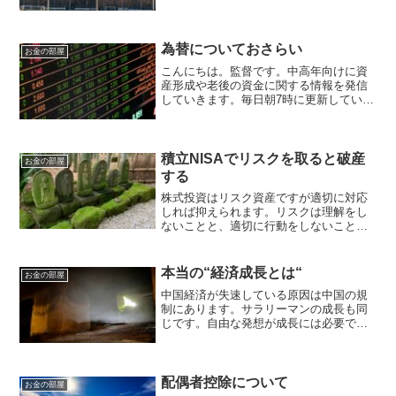
為替についておさらい
お金の部屋
こんにちは。監督です。中高年向けに資
産形成や老後の資金に関する情報を発信
していきます。毎日朝7時に更新していき
ます。アメリカの金融機関が2行が閉鎖さ
れてからスイスのクレディ銀行への支援
が決まり、金融危機を防ぐため世界の金
融関係者が奔走してい...
積立NISAでリスクを取ると破産
お金の部屋
する
株式投資はリスク資産ですが適切に対応
しれば抑えられます。リスクは理解をし
ないことと、適切に行動をしないことの
二つです。
本当の“経済成長とは“
お金の部屋
中国経済が失速している原因は中国の規
制にあります。サラリーマンの成長も同
じです。自由な発想が成長には必要で
す。そして、多くの経験がすることが中
高年になった時に役に立ちます。
配偶者控除について
お金の部屋