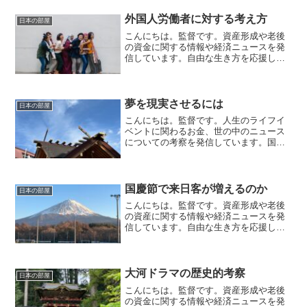
外国人労働者に対する考え方
日本の部屋
こんにちは。監督です。資産形成や老後
の資金に関する情報や経済ニュースを発
信しています。自由な生き方を応援して
います。毎日朝7時に更新しています。日
本経済新聞の世論調査の中で介護で外国
人労働者の受け入れを容認する意見が
60％以上になると記事に...
夢を現実させるには
日本の部屋
こんにちは。監督です。人生のライフイ
ベントに関わるお金、世の中のニュース
についての考察を発信しています。国家
資格のFP2級を保有してますので、お金
などお悩み相談はDMにて受け付けます。
毎日朝7時に更新しています（プロモーシ
ョンを含みます）。...
国慶節で来日客が増えるのか
日本の部屋
こんにちは。監督です。資産形成や老後
の資産に関する情報や経済ニュースを発
信しています。自由な生き方を応援して
います。毎日朝７時に更新しています。
中国は国慶節になります。コロナになる
前は多くの中国人が日本に来日していま
した。一時『爆買い』とい...
大河ドラマの歴史的考察
日本の部屋
こんにちは。監督です。資産形成や老後
の資金に関する情報や経済ニュースを発