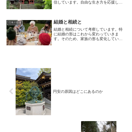
信しています。自由な生き方を応援して
います。毎日朝7時に更新しています。ど
うする家康築山（瀬名）殿と信康がなく
なる放送回でした。この内容に史実と違
うと批評する内容を多く...
結婚と相続と
日本の部屋
結婚と相続について考察しています。特
に結婚の形はこれから変わっていきま
す。そのため、家族の形も変化していき
ます。
円安の原因はどこにあるのか