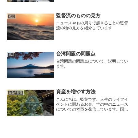
監督流のものの見方
雑記
ニュースやもの周りで起きることの監督
流の物の見方を紹介しています
台湾問題の問題点
雑記
台湾問題の問題点について、説明してい
ます。
資産を増やす方法
お金の部屋
こんにちは。監督です。人生のライフイ
ベントに関わるお金、世の中のニュース
についての考察を発信しています。国家
資格のFP2級を保有してますので、お金
などお悩み相談はDMにて受け付けます。
毎日朝7時に更新しています（プロモーシ
ョンを含みます）。...