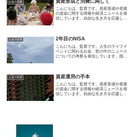
資産形成と消費に関して
お金の部屋
こんにちは。監督です。資産形成や老後
の資金に関する情報や経済ニュースを発
信しています。自由な生き方を応援して
います。毎日朝7時に更新しています。資
産2000万円から5000万円を作る方法この
ブログでは、収入の10％を貯蓄や投資を
して資産形成...
2年目のNISA
お金の部屋
こんにちは。監督です。人生のライフイ
ベントに関わるお金、世の中のニュース
についての考察を発信しています。国家
資格のFP2級を保有してますので、お金
などお悩み相談はDMにて受け付けます。
毎日朝7時に更新しています（プロモーシ
ョンを含みます）。...
資産運用の手本
お金の部屋
こんにちは。監督です。資産形成や老後
の資金に関する情報や経済ニュースを発
信しています。自由な生き方を応援して
います。毎日朝7時に更新しています。世
の中の投資の手本世の中には多くの投資
や資産運用の手本が存在します。書籍や
YouTube、ブログ...