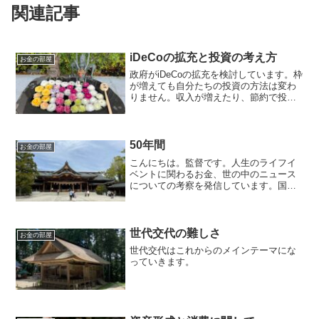
関連記事
iDeCoの拡充と投資の考え方
お金の部屋
政府がiDeCoの拡充を検討しています。枠
が増えても自分たちの投資の方法は変わ
りません。収入が増えたり、節約で投資
できる金額が増えない限りは同じように
投資をして行きます。
50年間
お金の部屋
こんにちは。監督です。人生のライフイ
ベントに関わるお金、世の中のニュース
についての考察を発信しています。国家
資格のFP2級を保有してますので、お金
などお悩み相談はDMにて受け付けます。
毎日朝7時に更新しています（プロモーシ
ョンを含みます）。...
世代交代の難しさ
お金の部屋
世代交代はこれからのメインテーマにな
っていきます。