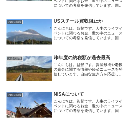
ベントに関わるお金、世の中のニュース
についての考察を発信しています。国家
資格のFP2級を保有してますので、お金
などお悩み相談はDMにて受け付けます。
しばらくの間不定期に更新します（プロ
USスチール買収阻止か
お金の部屋
モーションを含みます...
こんにちは。監督です。人生のライフイ
ベントに関わるお金、世の中のニュース
についての考察を発信しています。国家
資格のFP2級を保有してますので、お金
などお悩み相談はDMにて受け付けます。
毎日朝7時に更新しています（プロモーシ
ョンを含みます）。...
昨年度の納税額が過去最高
お金の部屋
こんにちは。監督です。資産形成や老後
の資金に関する情報や経済ニュースを発
信しています。自由な生き方を応援して
います。毎日朝7時に更新しています。
2022年の納税額が過去最高になったとニ
ュースに出ています。72兆円になりまし
た。その内訳を見て...
NISAについて
お金の部屋
こんにちは。監督です。人生のライフイ
ベントに関わるお金、世の中のニュース
についての考察を発信しています。国家
資格のFP2級を保有してますので、お金
などお悩み相談はDMにて受け付けます。
毎日朝7時に更新しています（プロモーシ
ョンを含みます）。...