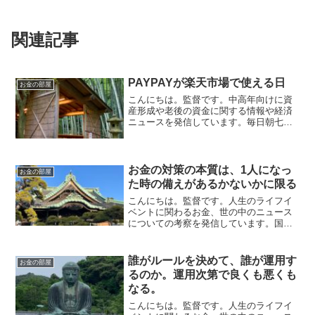
関連記事
PAYPAYが楽天市場で使える日
お金の部屋
こんにちは。監督です。中高年向けに資
産形成や老後の資金に関する情報や経済
ニュースを発信しています。毎日朝七時
に更新しています。『〇〇経済圏』争い
が激化しています。5月31日付の日本経済
新聞の記事にYahooとLineを経営している
Zホールデ...
お金の対策の本質は、1人になっ
お金の部屋
た時の備えがあるかないかに限る
こんにちは。監督です。人生のライフイ
ベントに関わるお金、世の中のニュース
についての考察を発信しています。国家
資格のFP2級を保有してますので、お金
などお悩み相談はDMにて受け付けます。
しばらくの間不定期に更新します（プロ
誰がルールを決めて、誰が運用す
お金の部屋
モーションを含みます...
るのか。運用次第で良くも悪くも
なる。
こんにちは。監督です。人生のライフイ