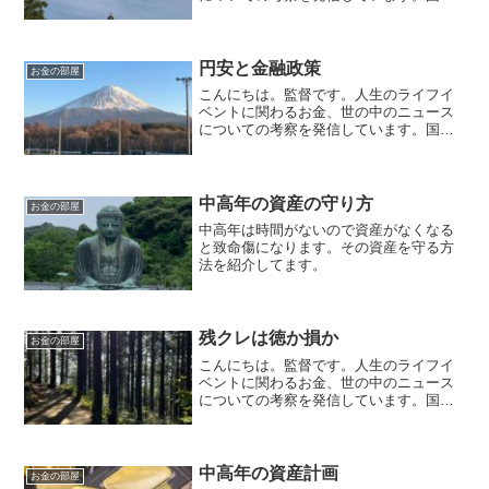
資格のFP2級を保有してますので、お金
などお悩み相談はDMにて受け付けます。
毎日朝7時に更新しています（プロモーシ
ョンを含みます）。...
円安と金融政策
お金の部屋
こんにちは。監督です。人生のライフイ
ベントに関わるお金、世の中のニュース
についての考察を発信しています。国家
資格のFP2級を保有していますので、お
金の相談はDMにて受け付けます。毎日朝
7時に更新しています（プロモーションを
含みます）。日銀は...
中高年の資産の守り方
お金の部屋
中高年は時間がないので資産がなくなる
と致命傷になります。その資産を守る方
法を紹介してます。
残クレは徳か損か
お金の部屋
こんにちは。監督です。人生のライフイ
ベントに関わるお金、世の中のニュース
についての考察を発信しています。国家
資格のFP2級を保有してますので、お金
などお悩み相談はDMにて受け付けます。
毎日朝7時に更新しています（プロモーシ
ョンを含みます）。...
中高年の資産計画
お金の部屋