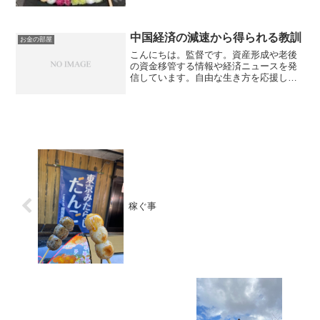
資格のFP2級を保有してますので、お金
などお悩み相談はDMにて受け付けます。
毎日朝7時に更新しています（プロモーシ
ョンを含みます）。...
中国経済の減速から得られる教訓
お金の部屋
こんにちは。監督です。資産形成や老後
の資金移管する情報や経済ニュースを発
信しています。自由な生き方を応援して
います。毎日朝7時に更新しています。中
国経済の減速中国経済が減速しており多
くの企業の決算に影響が出始めていま
す。2000年初頭から日...
稼ぐ事