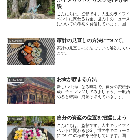
か？メリットとリスクをFPが解
説
こんにちは。監督です。人生のライフイ
ベントに関わるお金、世の中のニュース
についての考察を発信しています。国家
資格のFP2級を保有してますので、お金
などお悩み相談はDMにて受け付けます。
しばらくの間不定期に更新します（プロ
家計の見直しの方法について。
お金の部屋
モーションを含みます...
家計の見直しの方法について解説してい
ます。
お金が貯まる方法
お金の部屋
新しい生活になる時期で、自分の資産形
成にチャレンジしてみましょう。一度始
めると確実に資産は増えていきます。
自分の資産の位置を把握しよう
お金の部屋
こんにちは。監督です。人生のライフイ
ベントに関わるお金、世の中のニュース
についての考察を発信しています。国家