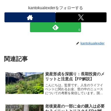
kantokualexderをフォローする
0
kantokualexder
関連記事
資産形成を深掘り：長期投資のメ
お金の部屋
リットと注意点【FP解説】
こんにちは。監督です。人生のライフイ
ベントに関わるお金、世の中のニュース
についての考察を発信しています。国家
資格のFP2級を保有してますので、お金
などお悩み相談はDMにて受け付けます。
しばらくの間不定期に更新します（プロ
老後資産の一部に金の購入は必要
お金の部屋
モーションを含みます...