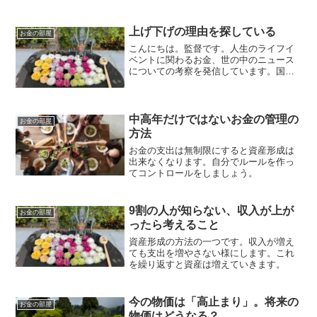
上げ下げの理由を探している
お金の部屋
こんにちは。監督です。人生のライフイ
ベントに関わるお金、世の中のニュース
についての考察を発信しています。国家
資格のFP2級を保有してますので、お金
などお悩み相談はDMにて受け付けます。
毎日朝7時に更新しています（プロモーシ
ョンを含みます）。...
中高年だけではないお金の管理の
お金の部屋
方法
お金の支出は無制限にすると資産形成は
出来なくなります。自分でルールを作っ
てコントロールをしましょう。
9割の人が知らない、収入が上が
お金の部屋
ったら考えること
資産形成の方法の一つです。収入が増え
ても支出を増やさない様にします。これ
を繰り返すと資産は増えていきます。
今の物価は「高止まり」。将来の
お金の部屋
物価はどうなる？