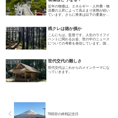
近年の物価は、エネルギー・人件費・物
流費の上昇によって高止まり状態が続い
ています。さらに将来は以下の要素か
ら、緩やかな物価上昇（インフレ）が続
く可能性が高いとされています。人口減
少による労働力不足企業の人件費・設備
残クレは徳か損か
お金の部屋
投資の増加世界的な資源価格...
こんにちは。監督です。人生のライフイ
ベントに関わるお金、世の中のニュース
についての考察を発信しています。国家
資格のFP2級を保有してますので、お金
などお悩み相談はDMにて受け付けます。
毎日朝7時に更新しています（プロモーシ
ョンを含みます）。...
世代交代の難しさ
お金の部屋
世代交代はこれからのメインテーマにな
っていきます。
78回目の終戦記念日