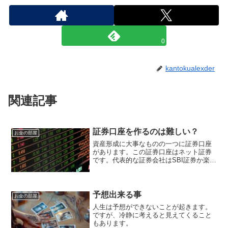
0
kantokualexder
関連記事
証券口座を作るのは難しい？
お金の部屋
資産形成に大事なものの一つに証券口座
があります。この証券口座はネット証券
です。代表的な証券会社はSBI証券か楽天
証券になります。
予想出来る事
お金の部屋
人生は予想ができないことが起きます。
ですが、冷静に考えると見えてくること
もあります。