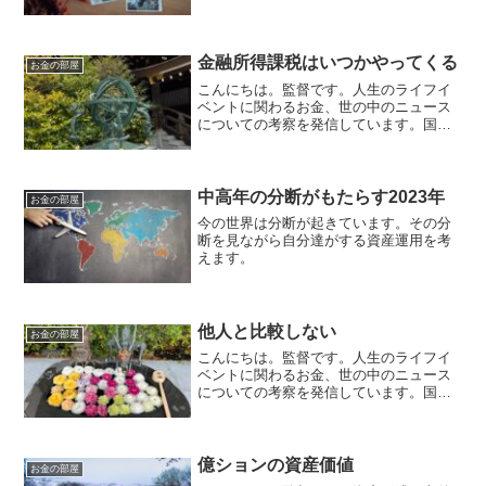
金融所得課税はいつかやってくる
お金の部屋
こんにちは。監督です。人生のライフイ
ベントに関わるお金、世の中のニュース
についての考察を発信しています。国家
資格のFP2級を保有してますので、お金
などお悩み相談はDMにて受け付けます。
毎日朝7時に更新しています（プロモーシ
ョンを含みます）。...
中高年の分断がもたらす2023年
お金の部屋
今の世界は分断が起きています。その分
断を見ながら自分達がする資産運用を考
えます。
他人と比較しない
お金の部屋
こんにちは。監督です。人生のライフイ
ベントに関わるお金、世の中のニュース
についての考察を発信しています。国家
資格のFP2級を保有してますので、お金
などお悩み相談はDMにて受け付けます。
毎日朝7時に更新しています（プロモーシ
ョンを含みます）。...
億ションの資産価値
お金の部屋