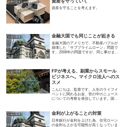
資産を守っていく
お金の部屋
資産を守ることを考えます。
金融大国でも同じことが起きる
お金の部屋
金融大国のアメリカで、不動産バブルが
崩壊した「サブプライムローン」問題で
す。2008年の問題ですが、同じ事がまた
起きています。住宅保有のメリットとデ
メリットを理解して、資産形成をしてい
きます。
FPが考える、副業からスモール
お金の部屋
ビジネスへ。マイクロ法人へのス
スメ
こんにちは。監督です。人生のライフイ
ベントに関わるお金、世の中のニュース
についての考察を発信しています。国家
資格のFP2級を保有してますので、お金
などお悩み相談はDMにて受け付けます。
しばらくの間不定期に更新します（プロ
金利が上がることの対策
お金の部屋
モーションを含みます...
日本銀行が金利を上げた為、住宅ローン
の金利も上がる可能性が高くなっていま