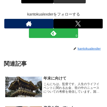
kantokualexderをフォローする
0
kantokualexder
関連記事
年末に向けて
お金の部屋
こんにちは。監督です。人生のライフイ
ベントに関わるお金、世の中のニュース
についての考察を発信しています。国家
資格のFP2級を保有してますので、お金
などお悩み相談はDMにて受け付けます。
毎日朝7時に更新しています（プロモーシ
ョンを含みます）。...