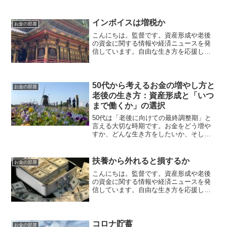
インボイスは増税か
お金の部屋
こんにちは。監督です。資産形成や老後
の資金に関する情報や経済ニュースを発
信しています。自由な生き方を応援して
います。毎日朝７時に更新しています。
ニュースで見かける様になった『インボ
イス』とは消費税を納税する時に使う制
度で、2023年10月1...
50代から考えるお金の増やし方と
お金の部屋
老後の生き方：資産形成と「いつ
まで働くか」の選択
50代は「老後に向けての最終調整期」と
言える大切な時期です。お金をどう増や
すか、どんな生き方をしたいか、そして
「いつまで働くか」という選択が人生の
質を大きく左右します。本記事ではFP視
点で、50代からの資産形成と老後戦略を
扶養から外れると損するか
お金の部屋
解説します。1. ...
こんにちは。監督です。資産形成や老後
の資金に関する情報や経済ニュースを発
信しています。自由な生き方を応援して
います。毎日朝７時に更新しています。
第3号保険者厚生年金に加入している配偶
者を第3号被保険者といいます。第3号被
保険者は、国民年金を...
コロナ貯蓄
お金の部屋