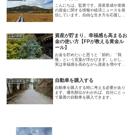
こんにちは。監督です。資産形成や老後
の資金に関する情報や経済ニュースを発
信しています。自由な生き方を応援して
います。毎日朝７時に更新しています。
コロナ貯蓄とは新型コロナから行動制限
の影響で貯蓄が59兆円まで膨れ上がりま
した。行動制限が解除さ...
資産が貯まり、幸福感も高まるお
お金の部屋
金の使い方【FPが教える黄金ル
ール】
お金を貯めたいと思うと「節約」「我
慢」という言葉が浮かびます。しかし、
実は幸福感を高めながら資産を増やす方
法があります。今回はFP（ファイナンシ
ャル・プランナー）の視点から、そのポ
イントを解説します。1. お金の使い方が
自動車を購入する
お金の部屋
人生を左右する資産形...
自動車を購入する時に考える必要があり
ます。優先順位がわかれば、自分にとっ
て最善の自動車を購入できます。