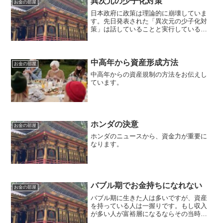
異次元の少子化対策
お金の部屋
日本政府に政策は理論的に崩壊していま
す。先日発表された「異次元の少子化対
策」は話していることと実行しているこ
との生合成がありません。
中高年から資産形成方法
お金の部屋
中高年からの資産規制の方法をお伝えし
ています。
ホンダの決意
お金の部屋
ホンダのニュースから、資金力が重要に
なります。
バブル期でお金持ちになれない
お金の部屋
バブル期に生きた人は多いですが、資産
を持っている人は一握りです。もし収入
が多い人が富裕層になるならその当時に
多くの富裕層が出てきたはずです。実際