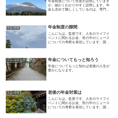
年金制度について何度か説明しています
が、細かくわかりやすく説明します。年
金も含めて難しくしているのは、専門用
語が多いことです。
年金制度の隙間
年金の部屋
こんにちは。監督です。人生のライフイ
ベントに関わるお金、世の中のニュース
についての考察を発信しています。国家
資格のFP2級を保有してますので、お金
などお悩み相談はDMにて受け付けます。
毎日朝7時に更新しています（プロモーシ
ョンを含みます）。...
年金についてもっと知ろう
年金の部屋
年金についてもっと知れば老後の人生が
豊かになります。
老後の年金対策は
年金の部屋
こんにちは。監督です。人生のライフイ
ベントに関わるお金、世の中のニュース
についての考察を発信しています。国家
資格のFP2級を保有してますので、お金
などお悩み相談はDMにて受け付けます。