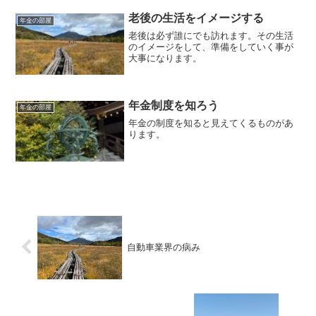
毎日朝7時に更新しています（プロモーシ
ョンを含みます）。...
老後の生活をイメージする
年金の部屋
老後は必ず誰にでも訪れます。その生活
のイメージをして、準備をしていく事が
大事になります。
年金制度を知ろう
年金の部屋
年金の制度を知ると見えてくるものがあ
ります。
自動車業界の病み