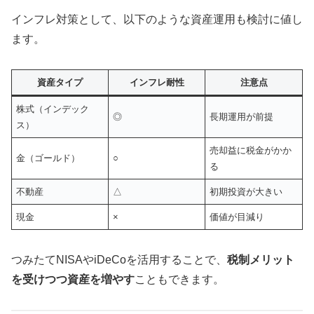
インフレ対策として、以下のような資産運用も検討に値し
ます。
資産タイプ
インフレ耐性
注意点
株式（インデック
◎
長期運用が前提
ス）
売却益に税金がかか
金（ゴールド）
○
る
不動産
△
初期投資が大きい
現金
×
価値が目減り
つみたてNISAやiDeCoを活用することで、
税制メリット
を受けつつ資産を増やす
こともできます。