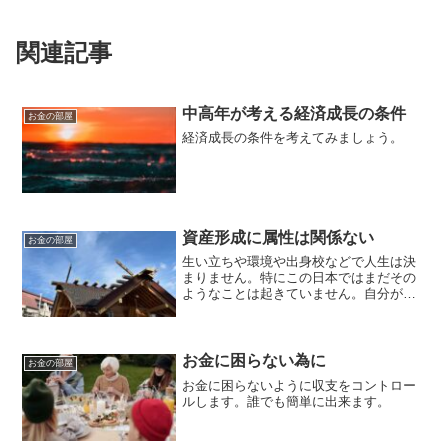
関連記事
中高年が考える経済成長の条件
お金の部屋
経済成長の条件を考えてみましょう。
資産形成に属性は関係ない
お金の部屋
生い立ちや環境や出身校などで人生は決
まりません。特にこの日本ではまだその
ようなことは起きていません。自分がど
のように考え、目標を持ち目指していく
かが問題でそれ以外は実は関係ありませ
ん。自分の人生なので楽しく生きてみま
しょう。
お金に困らない為に
お金の部屋
お金に困らないように収支をコントロー
ルします。誰でも簡単に出来ます。