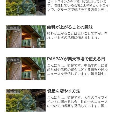
ビットコインが482億円が流出していま
す。管理している会社はDMMビットコイ
ンで、グループで補填をする方針と発表
されています。取引の仕組みや法律、税
制など調べてから取引を検討しましょ
う。
給料が上がることの意味
お金の部屋
給料が上がることは良いことですが、そ
れよりも次の危機に備えましょう。
PAYPAYが楽天市場で使える日
お金の部屋
こんにちは。監督です。中高年向けに資
産形成や老後の資金に関する情報や経済
ニュースを発信しています。毎日朝七時
に更新しています。『〇〇経済圏』争い
が激化しています。5月31日付の日本経済
新聞の記事にYahooとLineを経営している
Zホールデ...
資産を増やす方法
お金の部屋
こんにちは。監督です。人生のライフイ
ベントに関わるお金、世の中のニュース
についての考察を発信しています。国家
資格のFP2級を保有してますので、お金
などお悩み相談はDMにて受け付けます。