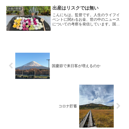
毎日朝7時に更新しています（プロモーシ
ョンを含みます）。...
出産はリスクでは無い
お金の部屋
こんにちは。監督です。人生のライフイ
ベントに関わるお金、世の中のニュース
についての考察を発信しています。国家
資格のFP2級を保有していますので、お
金の相談はDMにて受け付けます。毎日朝
7時に更新しています（プロモーションを
含みます）。出産は...
国慶節で来日客が増えるのか
コロナ貯蓄