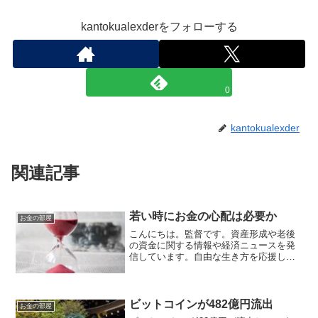
kantokualexderをフォローする
0
kantokualexder
関連記事
若い時にお金の心配は必要か
お金の部屋
こんにちは。監督です。資産形成や老後
の資金に関する情報や経済ニュースを発
信しています。自由な生き方を応援して
います。お金が心配働き始めて仕事が落
ち着いていくと、お金にことが心配にな
る人が出てきます。なぜ、心配になるで
しょう。心配になる理由は...
ビットコインが482億円流出
お金の部屋