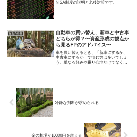
NISA制度の説明と老後対策です。
自動車の買い替え、新車と中古車
お金の部屋
どちらが得？〜資産形成の観点か
ら見るFPのアドバイス〜
車を買い替えるとき、「新車にするか、
中古車にするか」で悩む方は多いでしょ
う。単なる好みや乗り心地だけでなく、
資産形成という視点から選ぶことが、こ
れからの時代には重要です。ファイナン
シャル・プランナー（FP）の立場から、
それぞれのメリット・デ...
冷静な判断が求められる
金の相場が10000円を超える