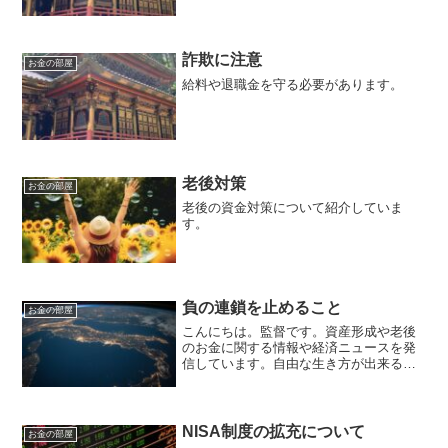
詐欺に注意
お金の部屋
給料や退職金を守る必要があります。
老後対策
お金の部屋
老後の資金対策について紹介していま
す。
負の連鎖を止めること
お金の部屋
こんにちは。監督です。資産形成や老後
のお金に関する情報や経済ニュースを発
信しています。自由な生き方が出来るよ
うなお金の知識を紹介していきます。毎
日朝7時に更新しています。残念なニュー
ス中東でイスラエルとパレスチナが戦争
状態になっています。こ...
NISA制度の拡充について
お金の部屋