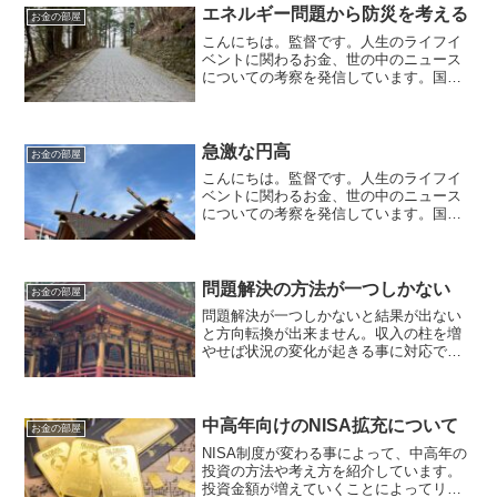
分けて知識と計算の2種...
エネルギー問題から防災を考える
お金の部屋
こんにちは。監督です。人生のライフイ
ベントに関わるお金、世の中のニュース
についての考察を発信しています。国家
資格のFP2級を保有してますので、お金
などお悩み相談はDMにて受け付けます。
毎日朝7時に更新しています（プロモーシ
ョンを含みます）。...
急激な円高
お金の部屋
こんにちは。監督です。人生のライフイ
ベントに関わるお金、世の中のニュース
についての考察を発信しています。国家
資格のFP2級を保有していますので、お
金の相談はDMにて受け付けます。毎日朝
7時に更新しています（プロモーションを
含みます）。160...
問題解決の方法が一つしかない
お金の部屋
問題解決が一つしかないと結果が出ない
と方向転換が出来ません。収入の柱を増
やせば状況の変化が起きる事に対応でき
ます。準備が大事になります。
中高年向けのNISA拡充について
お金の部屋
NISA制度が変わる事によって、中高年の
投資の方法や考え方を紹介しています。
投資金額が増えていくことによってリタ