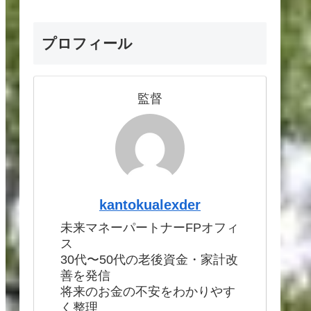
プロフィール
監督
kantokualexder
未来マネーパートナーFPオフィ
ス
30代〜50代の老後資金・家計改
善を発信
将来のお金の不安をわかりやす
く整理