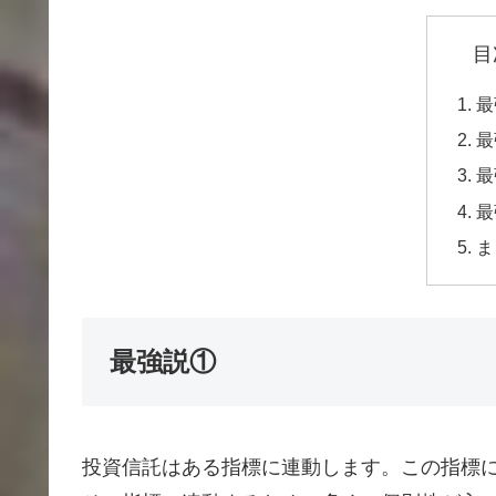
目
最
最
最
最
ま
最強説①
投資信託はある指標に連動します。この指標