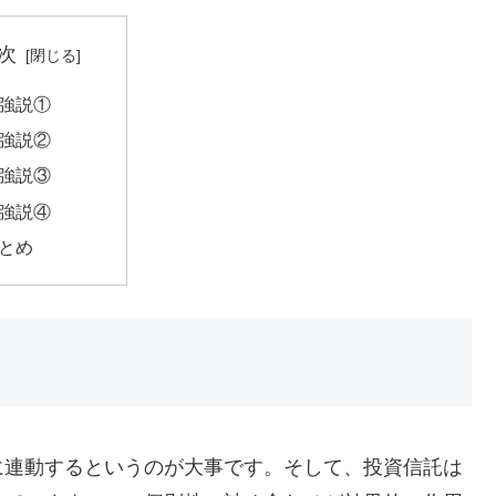
次
強説①
強説②
強説③
強説④
とめ
に連動するというのが大事です。そして、投資信託は