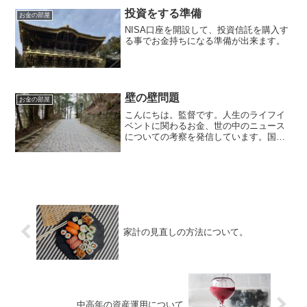
投資をする準備
お金の部屋
NISA口座を開設して、投資信託を購入す
る事でお金持ちになる準備が出来ます。
壁の壁問題
お金の部屋
こんにちは。監督です。人生のライフイ
ベントに関わるお金、世の中のニュース
についての考察を発信しています。国家
資格のFP2級を保有してますので、お金
などお悩み相談はDMにて受け付けます。
毎日朝7時に更新しています（プロモーシ
ョンを含みます）。...
家計の見直しの方法について。
中高年の資産運用について