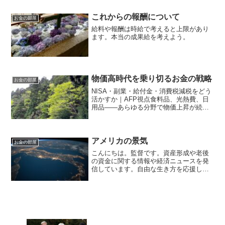
これからの報酬について
お金の部屋
給料や報酬は時給で考えると上限があり
ます。本当の成果給を考えよう。
物価高時代を乗り切るお金の戦略
お金の部屋
NISA・副業・給付金・消費税減税をどう
活かすか｜AFP視点食料品、光熱費、日
用品――あらゆる分野で物価上昇が続く
中、「生活防衛」と「資産形成」を同時
に考える必要がある時代になりました。
物価高は単なる家計の問題ではありませ
ん。お金の価値が目...
アメリカの景気
お金の部屋
こんにちは。監督です。資産形成や老後
の資金に関する情報や経済ニュースを発
信しています。自由な生き方を応援して
います。毎日朝7時に更新しています。地
球上で1番の経済大国この地球上で経済大
国はアメリカ合衆国です。第2位の中国は
2022年のゼロコ...