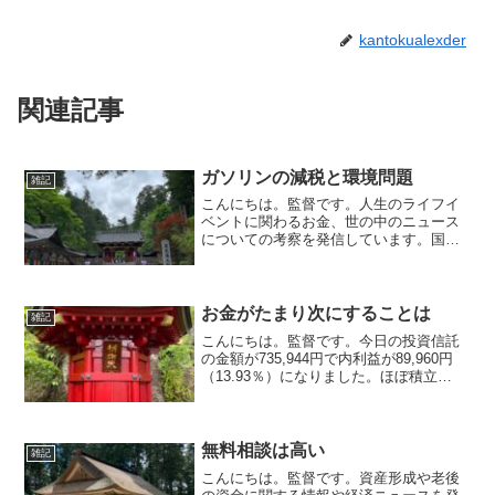
kantokualexder
関連記事
ガソリンの減税と環境問題
雑記
こんにちは。監督です。人生のライフイ
ベントに関わるお金、世の中のニュース
についての考察を発信しています。国家
資格のFP2級を保有してますので、お金
などお悩み相談はDMにて受け付けます。
毎日朝7時に更新しています（プロモーシ
ョンを含みます）。...
お金がたまり次にすることは
雑記
こんにちは。監督です。今日の投資信託
の金額が735,944円で内利益が89,960円
（13.93％）になりました。ほぼ積立
NISAです。アメリカの利上げやウクライ
ナ侵攻、資源の高騰などで乱高下してい
ましたが上下しながら10％を超えまし
た。基...
無料相談は高い
雑記
こんにちは。監督です。資産形成や老後