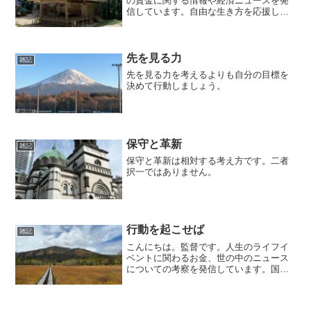
の資金に関する情報や経済ニュースを発
信しています。自由な生き方を応援して
います。毎日朝7時に更新しています。無
料相談とは資産形成や相続相談で金融機
関や住宅展示場などで無料相談を見かけ
ます。これは、本当に無...
先を見る力
雑記
先を見る力を考えるよりも自分の目標を
決めて行動しましょう。
保守と革新
雑記
保守と革新は相対する考え方です。二者
択一ではありません。
行動を起こせば
雑記
こんにちは。監督です。人生のライフイ
ベントに関わるお金、世の中のニュース
についての考察を発信しています。国家
資格のFP2級を保有してますので、お金
などお悩み相談はDMにて受け付けます。
毎日朝7時に更新しています（プロモーシ