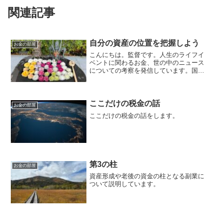
関連記事
自分の資産の位置を把握しよう
お金の部屋
こんにちは。監督です。人生のライフイ
ベントに関わるお金、世の中のニュース
についての考察を発信しています。国家
資格のFP2級を保有してますので、お金
などお悩み相談はDMにて受け付けます。
毎日朝7時に更新しています（プロモーシ
ョンを含みます）。...
ここだけの税金の話
お金の部屋
ここだけの税金の話をします。
第3の柱
お金の部屋
資産形成や老後の資金の柱となる副業に
ついて説明しています。