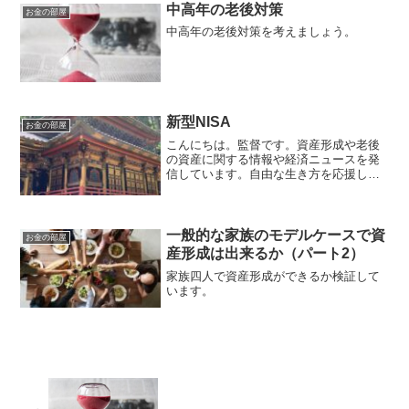
中高年の老後対策
お金の部屋
中高年の老後対策を考えましょう。
新型NISA
お金の部屋
こんにちは。監督です。資産形成や老後
の資産に関する情報や経済ニュースを発
信しています。自由な生き方を応援しま
す。毎日朝7時に更新しています。新型
NISAが2024年から開始されます。現行
NISA制度について現行のNISA制度に
は、通常の一般...
一般的な家族のモデルケースで資
お金の部屋
産形成は出来るか（パート2）
家族四人で資産形成ができるか検証して
います。