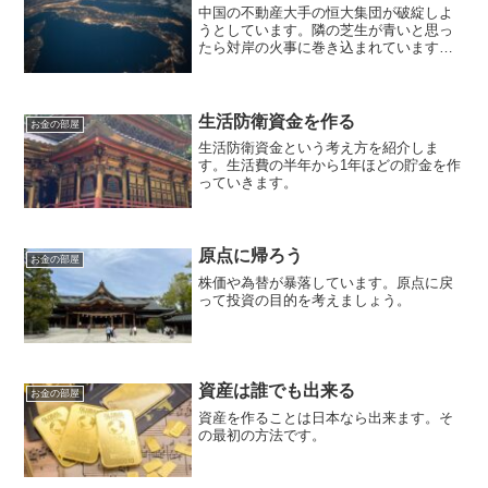
中国の不動産大手の恒大集団が破綻しよ
うとしています。隣の芝生が青いと思っ
たら対岸の火事に巻き込まれています。
日本の国内も同じです。時代の流れは早
いので、自分をしっかり持って家族や大
切な人を守りましょう。
生活防衛資金を作る
お金の部屋
生活防衛資金という考え方を紹介しま
す。生活費の半年から1年ほどの貯金を作
っていきます。
原点に帰ろう
お金の部屋
株価や為替が暴落しています。原点に戻
って投資の目的を考えましょう。
資産は誰でも出来る
お金の部屋
資産を作ることは日本なら出来ます。そ
の最初の方法です。