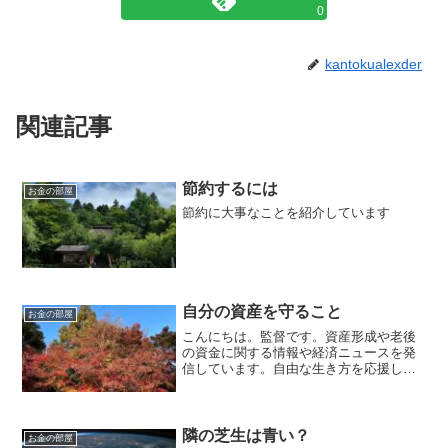
0
kantokualexder
関連記事
節約するには
お金の部屋
節約に大事なことを紹介しています
自分の資産を守ること
お金の部屋
こんにちは。監督です。資産形成や老後
の資金に関する情報や経済ニュースを発
信しています。自由な生き方を応援して
います。毎日朝7時に更新しています。自
分の資産を守る為に、大事な事がありま
す。それは、『自分の資産状況を一般の
人に教えない事』です。...
隣の芝生は青い？
お金の部屋