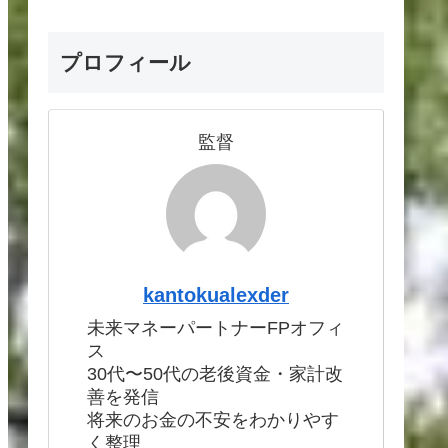
プロフィール
監督
kantokualexder
未来マネーパートナーFPオフィ
ス
30代〜50代の老後資金・家計改
善を発信
将来のお金の不安をわかりやす
く整理