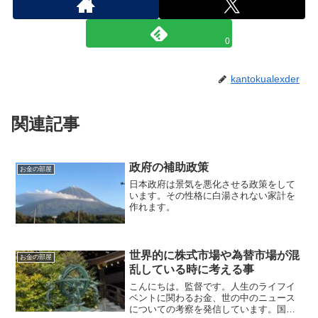
0
kantokualexder
関連記事
政府の補助政策
お金の部屋
日本政府は景気を悪化させる政策をして
います。その性格に白湯されない家計を
作れます。
世界的に株式市場や為替市場が混
お金の部屋
乱している時に考える事
こんにちは。監督です。人生のライフイ
ベントに関わるお金、世の中のニュース
についての考察を発信しています。国家