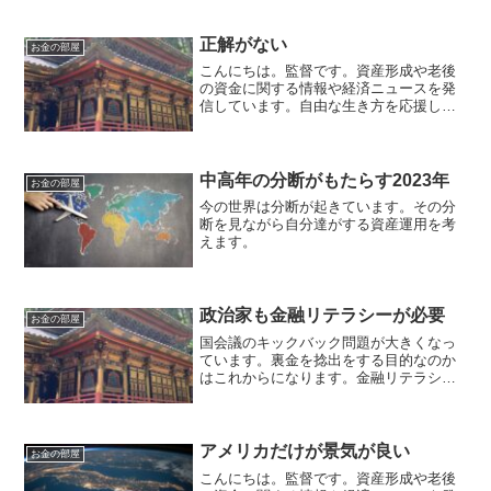
資格のFP2級を保有してますので、お金
などお悩み相談はDMにて受け付けます。
しばらくの間不定期に更新します（プロ
正解がない
お金の部屋
モーションを含みます...
こんにちは。監督です。資産形成や老後
の資金に関する情報や経済ニュースを発
信しています。自由な生き方を応援して
います。毎日朝7時に更新しています。複
雑な世界今、日本を含む世界は激動な時
期にいます。それぞれの立場があり、何
が正しいかはわかりませ...
中高年の分断がもたらす2023年
お金の部屋
今の世界は分断が起きています。その分
断を見ながら自分達がする資産運用を考
えます。
政治家も金融リテラシーが必要
お金の部屋
国会議のキックバック問題が大きくなっ
ています。裏金を捻出をする目的なのか
はこれからになります。金融リテラシー
があればこの様なことは起きなかったと
思います。
アメリカだけが景気が良い
お金の部屋
こんにちは。監督です。資産形成や老後