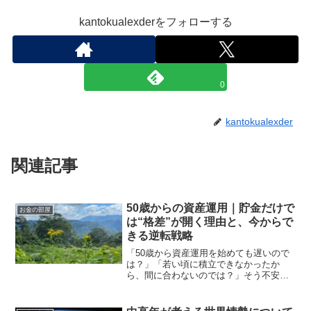
kantokualexderをフォローする
0
kantokualexder
関連記事
50歳からの資産運用｜貯金だけで
お金の部屋
は“格差”が開く理由と、今からで
きる逆転戦略
「50歳から資産運用を始めても遅いので
は？」「若い頃に積立できなかったか
ら、間に合わないのでは？」そう不安に
感じる方は多いですが、実は50代は資産
運用の黄金期です。子育て・住宅ローン
など大きな支出が落ち着く収入がピーク