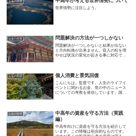
中高年が考える世界情勢について
お金の部屋
に近い時期投資にまわせ...
世界情勢に注目しよう。
問題解決の方法が一つしかない
お金の部屋
問題解決が一つしかないと結果が出ない
と方向転換が出来ません。収入の柱を増
やせば状況の変化が起きる事に対応でき
ます。準備が大事になります。
個人消費と景気回復
お金の部屋
こんにちは。監督です。人生のライフイ
ベントに関わるお金、世の中のニュース
についての考察を発信しています。国家
資格のFP2級を保有してますので、お金
などお悩み相談はDMにて受け付けます。
毎日朝7時に更新しています（プロモーシ
ョンを含みます）。...
中高年の資産を守る方法（実践
お金の部屋
編）
中高年向けに資産を守る方法を紹介して
います。この情報は初歩的なものです。