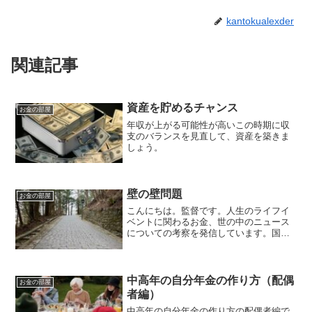
kantokualexder
関連記事
資産を貯めるチャンス
お金の部屋
年収が上がる可能性が高いこの時期に収
支のバランスを見直して、資産を築きま
しょう。
壁の壁問題
お金の部屋
こんにちは。監督です。人生のライフイ
ベントに関わるお金、世の中のニュース
についての考察を発信しています。国家
資格のFP2級を保有してますので、お金
などお悩み相談はDMにて受け付けます。
毎日朝7時に更新しています（プロモーシ
ョンを含みます）。...
中高年の自分年金の作り方（配偶
お金の部屋
者編）
中高年の自分年金の作り方の配偶者編で