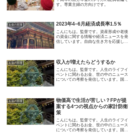
す。専業主婦の方向けです。
2023年4−6月経済成長率1.5％
お金の部屋
こんにちは。監督です。資産形成や老後
の資金に関する情報や経済ニュースを発
信しています。自由な生き方を応援して
います。毎日朝７時に更新しています。
8/15の発表2023年4−6月の経済成長率は
1.5％（年率で6.0％）になっています。
内訳は外...
収入が増えたらどうするか
お金の部屋
こんにちは。監督です。人生のライフイ
ベントに関わるお金、世の中のニュース
についての考察を発信しています。国家
資格のFP2級を保有してますので、お金
などお悩み相談はDMにて受け付けます。
毎日朝7時に更新しています（プロモーシ
ョンを含みます）。...
物価高で生活が苦しい？FPが提
お金の部屋
案する4つの視点からの家計防衛
策
こんにちは。監督です。人生のライフイ
ベントに関わるお金、世の中のニュース
についての考察を発信しています。国家
資格のFP2級を保有してますので、お金