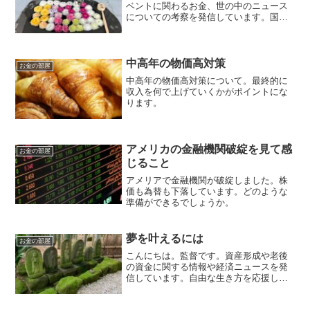
ベントに関わるお金、世の中のニュース
についての考察を発信しています。国家
資格のFP2級を保有してますので、お金
などお悩み相談はDMにて受け付けます。
毎日朝7時に更新しています（プロモーシ
ョンを含みます）。...
中高年の物価高対策
お金の部屋
中高年の物価高対策について。最終的に
収入を何で上げていくかがポイントにな
ります。
アメリカの金融機関破綻を見て感
お金の部屋
じること
アメリアで金融機関が破綻しました。株
価も為替も下落しています。どのような
準備ができるでしょうか。
夢を叶えるには
お金の部屋
こんにちは。監督です。資産形成や老後
の資金に関する情報や経済ニュースを発
信しています。自由な生き方を応援しま
す。毎日朝7時に更新しています。夢を叶
えるには何が必要でしょうか気持ち、や