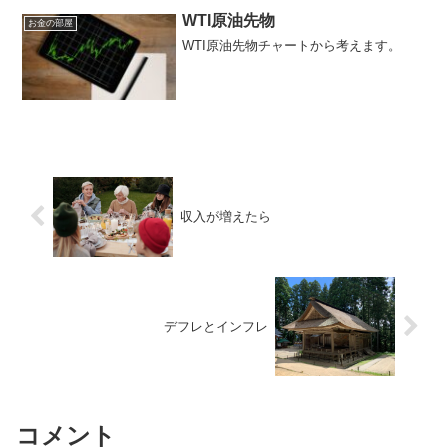
り通す心、モチベーションでしょうか。
それも大事ですが、実は...
WTI原油先物
お金の部屋
WTI原油先物チャートから考えます。
収入が増えたら
デフレとインフレ
コメント