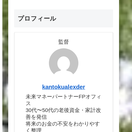
プロフィール
監督
kantokualexder
未来マネーパートナーFPオフィ
ス
30代〜50代の老後資金・家計改
善を発信
将来のお金の不安をわかりやす
く整理