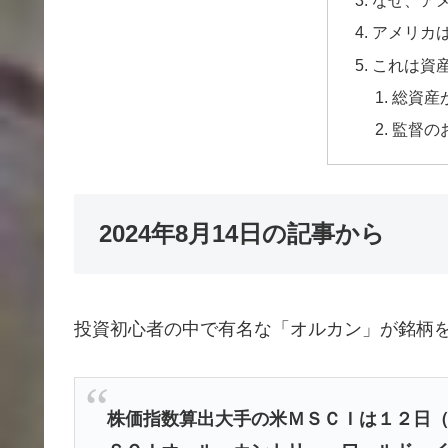
なぜ、ア
アメリカ
これは資
総資産が
監督の
2024年8月14日の記事から
投資初心者の中で有名な「オルカン」が銘柄
株価指数算出大手の米ＭＳＣＩは１２日