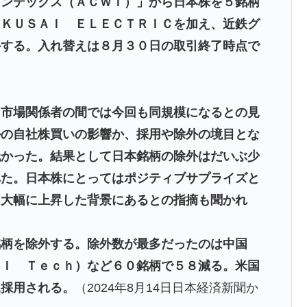
インデックス（ＡＣＷＩ）」から日本株を５銘柄
ＯＫＵＳＡＩ ＥＬＥＣＴＲＩＣを加え、近鉄グ
外する。入れ替えは８月３０日の取引終了時点で
、市場関係者の間では今回も同規模になるとの見
ルの自社株買いの影響か、採用や除外の境目とな
低かった。結果として日本銘柄の除外はだいぶ少
れた。日本株にとってはポジティブサプライズと
と大幅に上昇した背景にあるとの指摘も聞かれ
柄を除外する。除外数が最多だったのは中国
ＧＩ Ｔｅｃｈ）など６０銘柄で５８減る。米国
規採用される。
（2024年8月14日日本経済新聞か