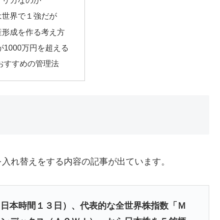
メリカなのか
は世界で１強だが
産形成を作る考え方
1000万円を超える
おすすめの管理法
を入れ替えをする内容の記事が出ています。
（日本時間１３日）、代表的な全世界株指数「Ｍ