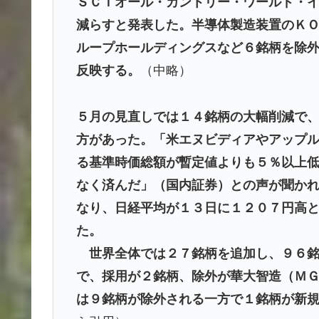
ＳＣＩオール・カントリー・ワールド・
減らすと発表した。半導体製造装置のＫ
ループホールディングスなど６銘柄を除
反映する。
（中略）
５月の見直しでは１４銘柄の大幅削減で
方があった。「米エヌビディアやアップ
る基準時価総額が暫定値よりも５％以上
なく済んだ」（国内証券）との声が聞か
なり、日経平均が１３日に１２０７円高
た。
世界全体では２７銘柄を追加し、９６銘
で、採用が２銘柄、除外が華大智造（Ｍ
は９銘柄が除外される一方で１銘柄が新