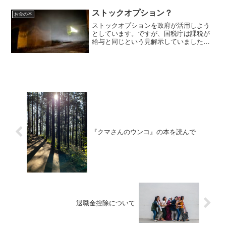
が10000円を超えました。大きなニュース
になってい...
ストックオプション？
お金の本
ストックオプションを政府が活用しよう
としています。ですが、国税庁は課税が
給与と同じという見解示していました。
これによって対策が変わります。
『クマさんのウンコ』の本を読んで
退職金控除について