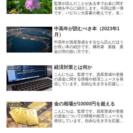
監督が読んだことがある本でお金に関す
る物を中心に紹介します。今回は第一弾
です。バビロン大富豪の教えです。名著
でお金に関する基本的な考え方やお金に
愛される方法、嫌われない方法などが出
ています。そして、お金や仕事の本当の
中高年が読むべき本（2023年1
お金の本
意味が出ています。
月）
中高年が資産形成をするなら読んだほう
が良い本の紹介です。橘玲著 新版 黄
金の羽の拾い方です。
経済対策とは何か
お金の本
こんにちは。監督です。資産形成や老後
の資金に関する情報や経済ニュースを発
信しています。自由な生き方を応援して
います。毎日朝７時に更新しています。
岸田首相が25日に発表した経済対策で
す。経済対策は（１）物価高から国民生
活を守る（２）持続的な賃...
金の相場が10000円を超える
お金の本
こんにちは。監督です。資産形成や老後
の資金についての情報や経済ニュースを
発信しています。自由な生き方を応援し
ています。毎日朝7時に更新しています。
金の相場が10000円を突破先日、金の価格